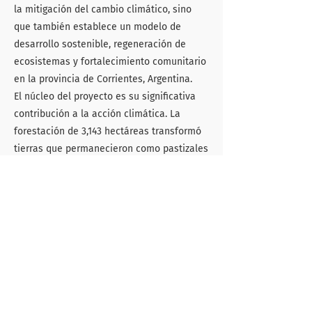
la mitigación del cambio climático, sino
que también establece un modelo de
desarrollo sostenible, regeneración de
ecosistemas y fortalecimiento comunitario
en la provincia de Corrientes, Argentina.
El núcleo del proyecto es su significativa
contribución a la acción climática. La
forestación de 3,143 hectáreas transformó
tierras que permanecieron como pastizales
de bajo uso por más de 20 años en un
sumidero de carbono dinámico y
productivo.
La cuantificación de las remociones se
realizó utilizando el marco metodológico
desarrollado por la Facultad de Ingeniería
de la UNLP. Este enfoque, aunque adaptado
a las realidades locales, está alineado con
las mejores prácticas y principios de